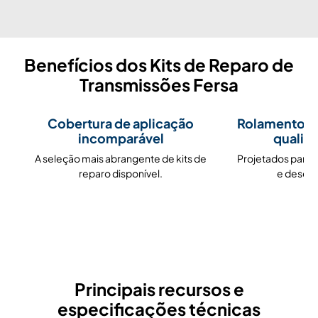
Benefícios dos Kits de Reparo de
Transmissões Fersa
Cobertura de aplicação
Rolamentos 
incomparável
qualid
A seleção mais abrangente de kits de
Projetados para 
reparo disponível.
e desem
Principais recursos e
especificações técnicas